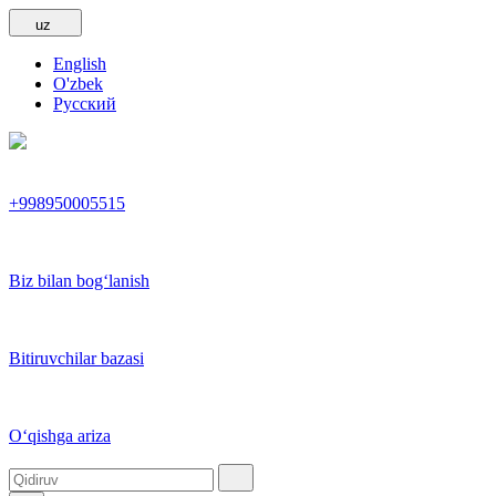
uz
English
O'zbek
Русский
+998950005515
Biz bilan bog‘lanish
Bitiruvchilar bazasi
O‘qishga ariza