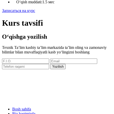
Oʻqish muddati:
1.5 мес
Записаться на курс
Kurs tavsifi
O‘qishga yozilish
Texnik Ta’lim kasbiy ta’lim markazida ta’lim oling va zamonaviy
bilimlar bilan muvaffaqiyatli kasb yoʻlingizni boshlang
Yozilish
Bosh sahifa
Biz haqimizda